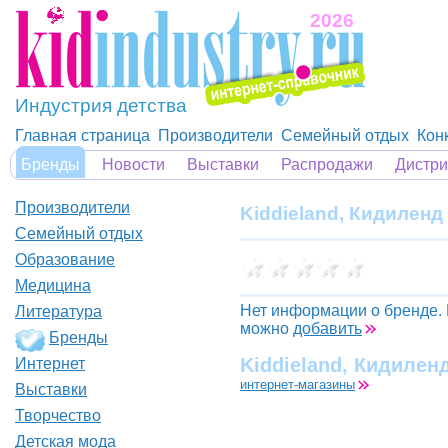
2026
Индустрия детства
Главная страница
Производители
Семейный отдых
Кон
Бренды
Новости
Выставки
Распродажи
Дистр
Производители
Kiddieland, Кидиленд
Семейный отдых
Образование
Медицина
Нет информации о бренде.
Литература
можно
добавить
Бренды
Kiddieland, Кидилен
Интернет
интернет-магазины
Выставки
Творчество
Детская мода