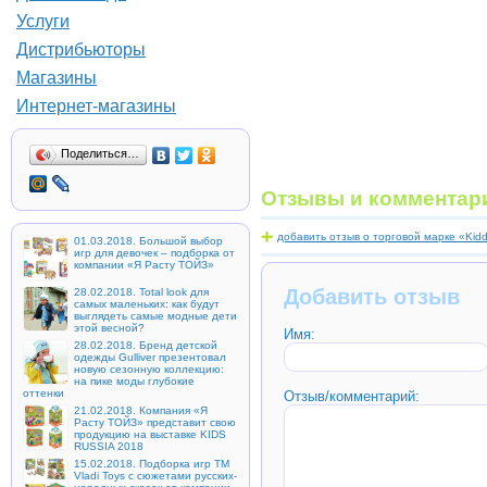
Услуги
Дистрибьюторы
Магазины
Интернет-магазины
Поделиться…
Отзывы и комментар
добавить отзыв о торговой марке «Kid
01.03.2018. Большой выбор
игр для девочек – подборка от
компании «Я Расту ТОЙЗ»
Добавить отзыв
28.02.2018. Total look для
самых маленьких: как будут
выглядеть самые модные дети
этой весной?
Имя:
28.02.2018. Бренд детской
одежды Gulliver презентовал
новую сезонную коллекцию:
на пике моды глубокие
оттенки
Отзыв/комментарий:
21.02.2018. Компания «Я
Расту ТОЙЗ» представит свою
продукцию на выставке KIDS
RUSSIA 2018
15.02.2018. Подборка игр ТМ
Vladi Toys с сюжетами русских-