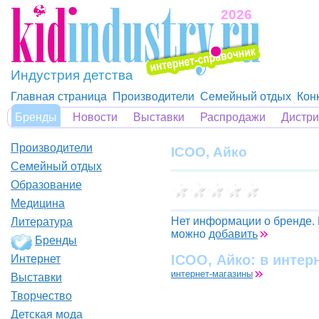
2026
Индустрия детства
Главная страница
Производители
Семейный отдых
Кон
Бренды
Новости
Выставки
Распродажи
Дистр
Производители
ICOO, Айко
Семейный отдых
Образование
Медицина
Нет информации о бренде.
Литература
можно
добавить
Бренды
ICOO, Айко: в интер
Интернет
интернет-магазины
Выставки
Творчество
Детская мода