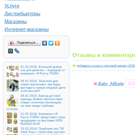
Услуги
Дистрибьюторы
Магазины
Интернет-магазины
Поделиться…
Отзывы и комментар
добавить отзыв о торговой марке «ICO
01.03.2018. Большой выбор
игр для девочек – подборка от
компании «Я Расту ТОЙЗ»
28.02.2018. Total look для
iBaby, АйБеби
ICO
самых маленьких: как будут
выглядеть самые модные дети
этой весной?
28.02.2018. Бренд детской
одежды Gulliver презентовал
новую сезонную коллекцию:
на пике моды глубокие
оттенки
21.02.2018. Компания «Я
Расту ТОЙЗ» представит свою
продукцию на выставке KIDS
RUSSIA 2018
15.02.2018. Подборка игр ТМ
Vladi Toys с сюжетами русских-