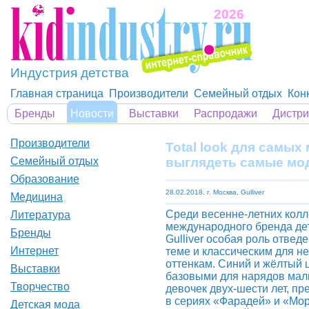
2026
Индустрия детства
Главная страница
Производители
Семейный отдых
Кон
Бренды
Новости
Выставки
Распродажи
Дистр
Производители
Total look для самых
выглядеть самые мод
Семейный отдых
Образование
28.02.2018, г. Москва, Gulliver
Медицина
Среди весенне-летних кол
Литература
международного бренда де
Бренды
Gulliver особая роль отвед
Интернет
теме и классическим для н
оттенкам. Синий и жёлтый 
Выставки
базовыми для нарядов мал
Творчество
девочек двух-шести лет, п
в сериях «Фарадей» и «Мо
Детская мода