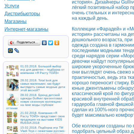
история». Дизайнеры Gulliv
Услуги
лёгкий позитивный набор п
очень стильных и интересн
Дистрибьюторы
на каждый день.
Магазины
Коллекции «Фарадей» и «М
Интернет-магазины
история» рассчитаны на де
дошкольного возраста, при 
Поделиться…
одежда создана в гармонии
последними модными тенде
среди нарядов серии «Мор
девочки найдут популярные
широкие укороченные брюк
01.03.2018. Большой выбор
игр для девочек – подборка от
они выглядят очень свежо и
компании «Я Расту ТОЙЗ»
практичностью, ведь эта т
28.02.2018. Total look для
хорошо переносит стирку. 
самых маленьких: как будут
выглядеть самые модные дети
юные джентльмены обнаруж
этой весной?
классический крой по фигур
28.02.2018. Бренд детской
красивой внутренней обраб
одежды Gulliver презентовал
новую сезонную коллекцию:
гардероба главной фишкой 
на пике моды глубокие
оттенки
сделан из 100%-ного прочно
21.02.2018. Компания «Я
будет максимально комфорт
Расту ТОЙЗ» представит свою
продукцию на выставке KIDS
RUSSIA 2018
Обе коллекции созданы по пр
15.02.2018. Подборка игр ТМ
подобрать цельный образ д
Vladi Toys с сюжетами русских-