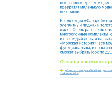
вывязанные крючком цветы
превратят маленькую модн
вечеринки.
В коллекции «Фарадей» га
элегантный пиджак и толст
жилет. Очень разные по ст
многослойные комплекты, 
и на каждый день, и на вых
«Морская история»: все мо
функциональны, и практич
сможет выбрать look по душ
Отзывы и комментар
добавить отзыв для «Total look для са
этой весной? »