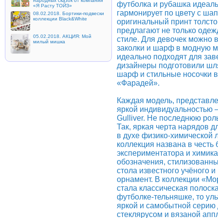
народных сказок от компании
футболка и рубашка идеаль
«Я Расту ТОЙЗ»
гармонирует по цвету с шап
08.02.2018. Бортики-подвески
коллекции Black&White
оригинальный принт толсто
предлагают не только одежд
05.02.2018. АКЦИЯ: Мой
стиле. Для девочек можно в
милый мишка
заколки и шарф в модную м
идеально подходят для зав
дизайнеры подготовили шля
шарф и стильные носочки в
«Фарадей».
Каждая модель, представле
яркой индивидуальностью –
Gulliver. Не последнюю рол
Так, яркая черта нарядов д
в духе физико-химической 
коллекция названа в честь 
экспериментатора и химик
обозначения, стилизованны
стола известного учёного и
орнамент. В коллекции «М
стала классическая полоска
футболке-тельняшке, то уль
яркой и самобытной серию
стеклярусом и вязаной апп