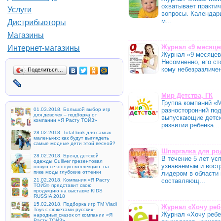
охватывает практи
Услуги
вопросы. Календар
м...
Дистрибьюторы
Магазины
Журнал «9 месяце
Интернет-магазины
Журнал «9 месяцев
Несомненно, его с
кому небезразличен
Поделиться…
Мир Детства, ГК
Группа компаний «М
разносторонний по
01.03.2018. Большой выбор игр
для девочек – подборка от
выпускающие детск
компании «Я Расту ТОЙЗ»
развитии ребенка...
28.02.2018. Total look для самых
маленьких: как будут выглядеть
самые модные дети этой весной?
Шпаргалка для ро
28.02.2018. Бренд детской
В течение 5 лет у
одежды Gulliver презентовал
узнаваемым и востр
новую сезонную коллекцию: на
пике моды глубокие оттенки
лидером в области
составляющ...
21.02.2018. Компания «Я Расту
ТОЙЗ» представит свою
продукцию на выставке KIDS
RUSSIA 2018
15.02.2018. Подборка игр ТМ Vladi
Журнал «Хочу реб
Toys с сюжетами русских-
Журнал «Хочу ребен
народных сказок от компании «Я
Расту ТОЙЗ»