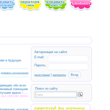
Авторизация на сайте
E-mail:
 мам и будущих
Пароль:
добавить организацию
|
регистрация
напомнить
ормацию обо всех
Поиcк по сайту
аменимый помощник
учшие врачи – ...
, тел. (495) 981 3910xx
формацию, которая