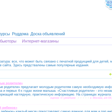
курсы
Роддома
Доска объявлений
ибьюторы
Интернет-магазины
ратура: все, что может быть связано с печатной продукцией для детей,
ле сайта. Здесь предствалены самые популярные издания.
вые родители»
е родители» предлагает молодым родителям самую необходимую инф
ва и первых 4-х годах жизни малыша. «Счастливые родители» - это нез
держащий наглядную, практическую информацию. На страницах журнала л
оценок: 0 | рейтинг:
г. Москва, а/я 64
й ребенок»
 ребенок» каждый месяц представляет самую важную для мам и пап ин