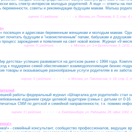
чески весь спектр интересов молодых родителей. А еще — ответы на лю
ь беременности, советы и рекомендации будущим мамам. Малыш родилс
оценок: 0 | рейтинг:
г. Москва, ул. Полковая, д. 3, стр. 4,
в»
» посвящен и адресован беременным женщинам и молодым мамам. Одна
тоит почитать будущим и “новоиспеченным” папам, бабушкам и дедушкам
 процесс зарождения и появления на свет новой жизни. Журнал «9 месяце
оценок: 0 | рейтинг:
г. Москва, ул. 1-я Бухвостова, д. 12/11,
ир детства» успешно развивается на детском рынке с 1994 года. Компл
дход к поддержке семей обеспечивают взаимодополняющие бизнес-подр
ие товары и оказывающие разнообразные услуги родителям в их забота
оценок: 0 | рейтинг:
г. Москва, ул. Павловская, д. 18, стр. 2, 
дителей
спешной работы федеральный журнал «Шпаргалка для родителей» стал 
ебованным изданием среди целевой аудитории (семьи с детьми от 0-16
 печатных СМИ по детской и семейной направленности, т.к. помимо инф
оценок: 0 | рейтинг:
г. Екатеринбург, ул. Радищева, 28, офис 1002, т
енка!»
ка!» - семейный консультант, сообщество профессионалов, ведущих вра