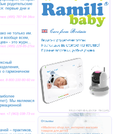
бые родительские
я: первые дни и
 тел. (495) 787-94-34xx
ко не только им.
 и вообще всем,
в» - это журн...
 тел. (495) 229-85-27xx
ексный
азделения,
х о гармоничном
тел. 8-800-100-80-60 xx
наиболее
 лет). Мы являемся
ормационной
ел. +7 (963) 038-73-xx
Отзывы
«Mladenec-shop.ru», интернет-магазин
чей – практиков,
товаров для детей
До сезона отпусков далеко, но вот взяла с...