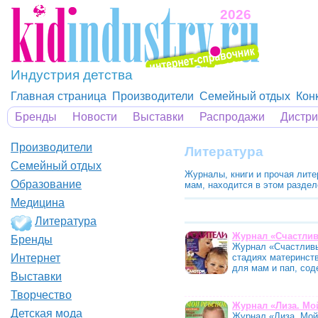
2026
Индустрия детства
Главная страница
Производители
Семейный отдых
Кон
Бренды
Новости
Выставки
Распродажи
Дистр
Производители
Литература
Семейный отдых
Журналы, книги и прочая лите
Образование
мам, находится в этом разде
Медицина
Литература
Журнал «Счастли
Бренды
Журнал «Счастливы
стадиях материнст
Интернет
для мам и пап, со
Выставки
Творчество
Журнал «Лиза. Мо
Детская мода
Журнал «Лиза. Мой