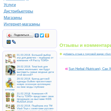
Услуги
Дистрибьюторы
Магазины
Интернет-магазины
Поделиться…
Отзывы и комментар
добавить отзыв о торговой марке «Sun 
01.03.2018. Большой выбор
игр для девочек – подборка от
компании «Я Расту ТОЙЗ»
28.02.2018. Total look для
Sun Herbal (Nutricare), Сан
самых маленьких: как будут
выглядеть самые модные дети
этой весной?
28.02.2018. Бренд детской
одежды Gulliver презентовал
новую сезонную коллекцию:
на пике моды глубокие
оттенки
21.02.2018. Компания «Я
Расту ТОЙЗ» представит свою
продукцию на выставке KIDS
RUSSIA 2018
15.02.2018. Подборка игр ТМ
Vladi Toys с сюжетами русских-