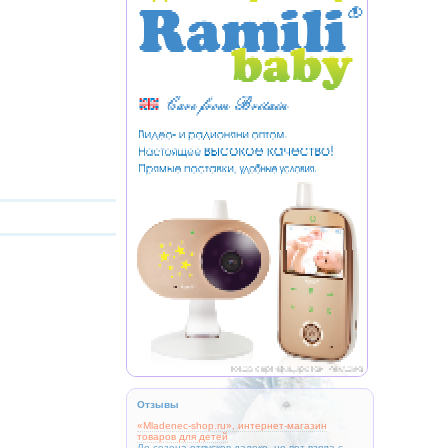
Отзывы
«Mladenec-shop.ru», интернет-магазин
товаров для детей
До сезона отпусков далеко, но вот взяла с...