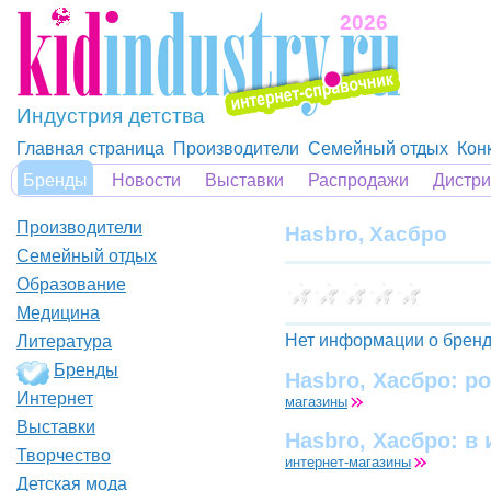
2026
Индустрия детства
Главная страница
Производители
Семейный отдых
Кон
Бренды
Новости
Выставки
Распродажи
Дистр
Производители
Hasbro, Хасбро
Семейный отдых
Образование
Медицина
Нет информации о бренд
Литература
Бренды
Hasbro, Хасбро: р
Интернет
магазины
Выставки
Hasbro, Хасбро: в
Творчество
интернет-магазины
Детская мода