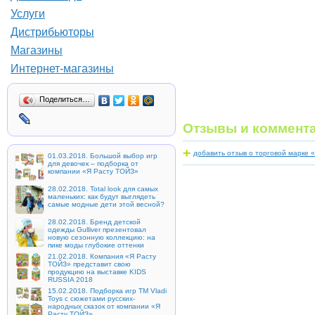
Услуги
Дистрибьюторы
Магазины
Интернет-магазины
Поделиться…
Отзывы и коммент
добавить отзыв о торговой марке 
01.03.2018. Большой выбор игр
для девочек – подборка от
компании «Я Расту ТОЙЗ»
28.02.2018. Total look для самых
маленьких: как будут выглядеть
самые модные дети этой весной?
28.02.2018. Бренд детской
одежды Gulliver презентовал
новую сезонную коллекцию: на
пике моды глубокие оттенки
21.02.2018. Компания «Я Расту
ТОЙЗ» представит свою
продукцию на выставке KIDS
RUSSIA 2018
15.02.2018. Подборка игр ТМ Vladi
Toys с сюжетами русских-
народных сказок от компании «Я
Расту ТОЙЗ»