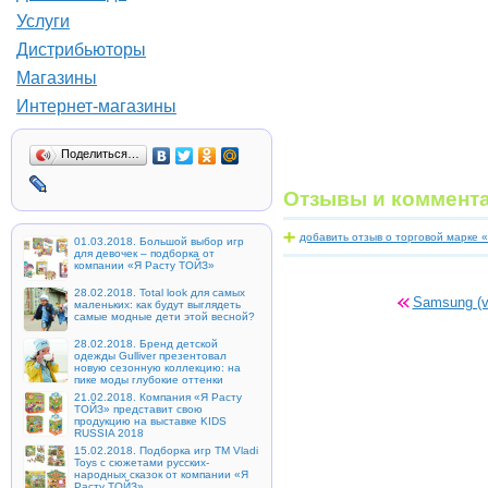
Услуги
Дистрибьюторы
Магазины
Интернет-магазины
Поделиться…
Отзывы и коммент
добавить отзыв о торговой марке 
01.03.2018. Большой выбор игр
для девочек – подборка от
компании «Я Расту ТОЙЗ»
28.02.2018. Total look для самых
Samsung (v
маленьких: как будут выглядеть
самые модные дети этой весной?
28.02.2018. Бренд детской
одежды Gulliver презентовал
новую сезонную коллекцию: на
пике моды глубокие оттенки
21.02.2018. Компания «Я Расту
ТОЙЗ» представит свою
продукцию на выставке KIDS
RUSSIA 2018
15.02.2018. Подборка игр ТМ Vladi
Toys с сюжетами русских-
народных сказок от компании «Я
Расту ТОЙЗ»