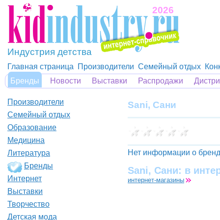
2026
Индустрия детства
Главная страница
Производители
Семейный отдых
Кон
Бренды
Новости
Выставки
Распродажи
Дистр
Производители
Sani, Сани
Семейный отдых
Образование
Медицина
Нет информации о бренд
Литература
Бренды
Sani, Сани: в инте
Интернет
интернет-магазины
Выставки
Творчество
Детская мода