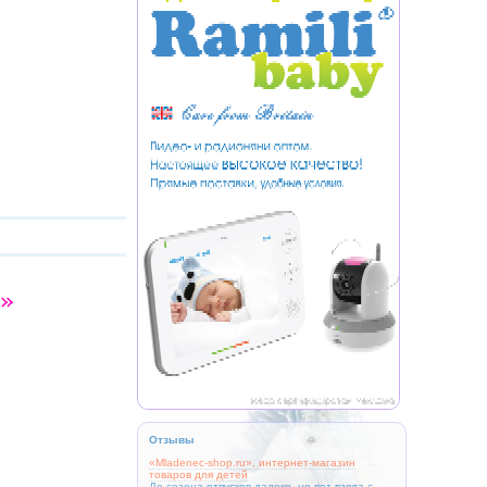
Отзывы
«Mladenec-shop.ru», интернет-магазин
товаров для детей
До сезона отпусков далеко, но вот взяла с...