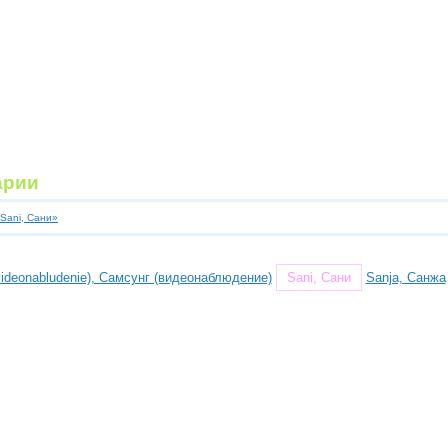
арии
«Sani, Сани»
ideonabludenie), Самсунг (видеонаблюдение)
Sani, Сани
Sanja, Санжа