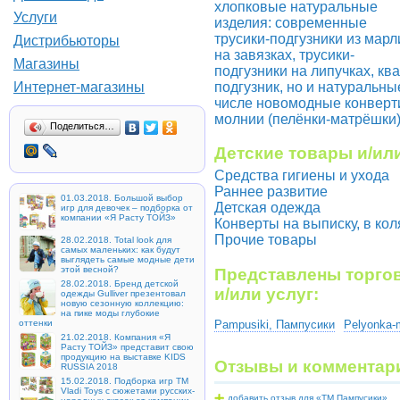
хлопковые натуральные
Услуги
изделия: современные
трусики-подгузники из марл
Дистрибьюторы
на завязках, трусики-
Магазины
подгузники на липучках, к
подгузник, но и натуральны
Интернет-магазины
числе новомодные конверт
молнии (пелёнки-матрёшки)
Поделиться…
Детские товары и/или
Средства гигиены и ухода
Раннее развитие
01.03.2018. Большой выбор
Детская одежда
игр для девочек – подборка от
компании «Я Расту ТОЙЗ»
Конверты на выписку, в кол
Прочие товары
28.02.2018. Total look для
самых маленьких: как будут
выглядеть самые модные дети
этой весной?
Представлены торгов
28.02.2018. Бренд детской
и/или услуг:
одежды Gulliver презентовал
новую сезонную коллекцию:
на пике моды глубокие
оттенки
Pampusiki, Пампусики
Pelyonka-
21.02.2018. Компания «Я
Расту ТОЙЗ» представит свою
продукцию на выставке KIDS
Отзывы и комментар
RUSSIA 2018
15.02.2018. Подборка игр ТМ
Vladi Toys с сюжетами русских-
добавить отзыв для «ТМ Пампусики»