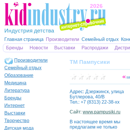
2026
Индустрия детства
Главная страница
Производители
Семейный отдых
Кон
Бренды
Новости
Выставки
Распродажи
Дистр
Производители
ТМ Пампусики
Семейный отдых
Образование
на
Медицина
Литература
Адрес: Дзержинск, улица
Бутлерова, 40/В
Бренды
Тел.: +7 (8313) 22-38-xx
Интернет
Сайт:
www.pampusiki.ru
Выставки
Творчество
В настоящее время мы
предлагаем не только
Детская мода